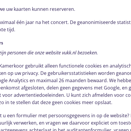
we uw kaarten kunnen reserveren.
ximaal één jaar na het concert. De geanonimiseerde statis
e tijd.
rs
ijn personen die onze website vukk.nl bezoeken.
amerkoor gebruikt alleen functionele cookies en analytisch
en op uw privacy. De gebruikersstatistieken worden geano
ogle Analytics en maximaal 26 maanden bewaard. We hebb
enkomst afgesloten, delen geen gegevens met Google, en 
t voor advertentiedoeleinden. U kunt zich afmelden voor c
o in te stellen dat deze geen cookies meer opslaat.
t u een formulier met persoonsgegevens in op de website
uurlijk verwerken, en vragen we daarvoor expliciet om toes
tactgegevens achterlaat in het auditantenformulier, vrage