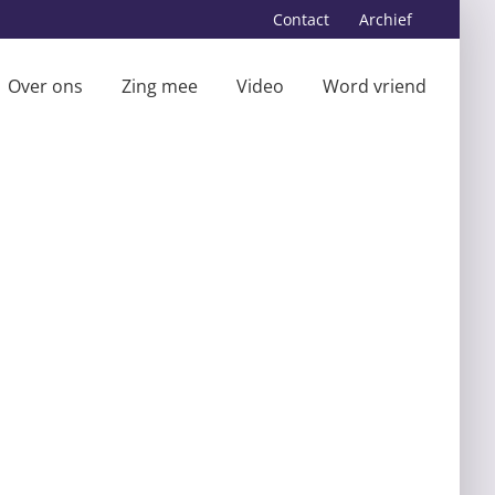
Contact
Archief
Over ons
Zing mee
Video
Word vriend