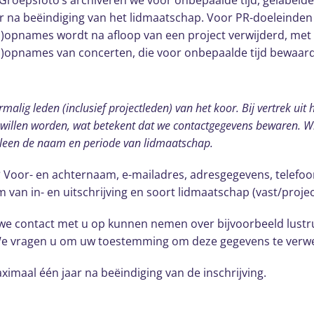
). Groepsfoto’s archiveren we voor onbepaalde tijd, gelabelde
r na beëindiging van het lidmaatschap. Voor PR-doeleinde
ds)opnames wordt na afloop van een project verwijderd, met
ds)opnames van concerten, die voor onbepaalde tijd bewaa
malig leden (inclusief projectleden) van het koor. Bij vertrek uit
d willen worden, wat betekent dat we contactgegevens bewaren. Wil
leen de naam en periode van lidmaatschap.
?
Voor- en achternaam, e-mailadres, adresgegevens, telef
van in- en uitschrijving en soort lidmaatschap (vast/projec
we contact met u op kunnen nemen over bijvoorbeeld lustr
We vragen u om uw toestemming om deze gegevens te verw
imaal één jaar na beëindiging van de inschrijving.