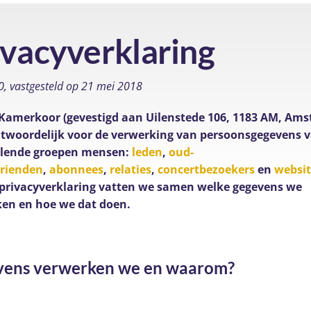
ivacyverklaring
.0, vastgesteld op 21 mei 2018
Kamerkoor (gevestigd aan Uilenstede 106, 1183 AM, Ams
ntwoordelijk voor de verwerking van persoonsgegevens 
llende groepen mensen:
leden
,
oud-
vrienden
,
abonnees
,
relaties
,
concertbezoekers
en
websi
 privacyverklaring vatten we samen welke gegevens we
en en hoe we dat doen.
vens verwerken we en waarom?