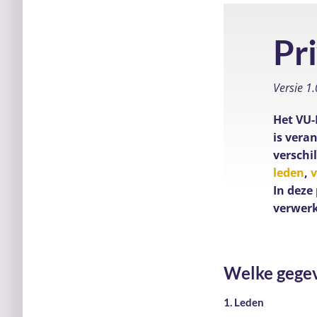
Pr
Versie 1
Het VU-
is vera
verschi
leden
,
In deze
verwerk
Welke gege
1. Leden