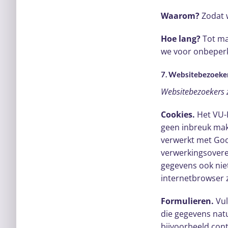
Waarom?
Zodat 
Hoe lang?
Tot ma
we voor onbeperkt
7. Websitebezoeke
Websitebezoekers z
Cookies.
Het VU-K
geen inbreuk mak
verwerkt met Go
verwerkingsovere
gegevens ook nie
internetbrowser z
Formulieren.
Vul
die gegevens nat
bijvoorbeeld con