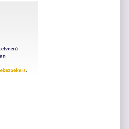
telveen)
van
tebezoekers
.