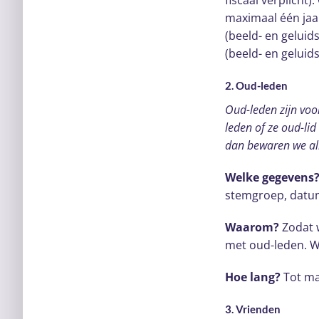
fiscaal verplicht
maximaal één jaa
(beeld- en gelui
(beeld- en gelui
2. Oud-leden
Oud-leden zijn voor
leden of ze oud-li
dan bewaren we al
Welke gegevens
stemgroep, datum 
Waarom?
Zodat 
met oud-leden. 
Hoe lang?
Tot max
3. Vrienden