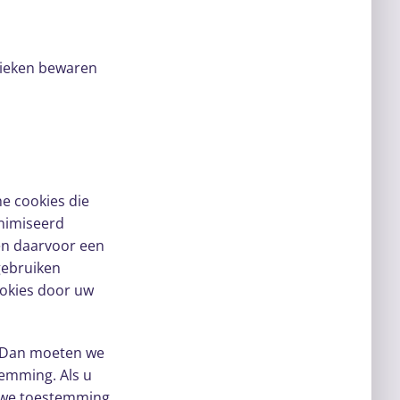
tieken bewaren
e cookies die
nimiseerd
en daarvoor een
gebruiken
ookies door uw
? Dan moeten we
temming. Als u
n we toestemming