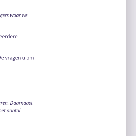
angers waar we
 eerdere
We vragen u om
eren. Daarnaast
het aantal