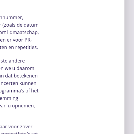
oonnummer,
r (zoals de datum
oort lidmaatschap,
nen er voor PR-
en en repetities.
este andere
agen we u daarom
an dat betekenen
concerten kunnen
rogramma’s of het
stemming
 van u opnemen,
jaar voor zover