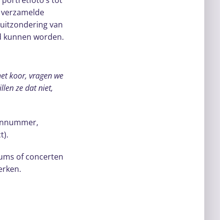
 portretfoto’s tot
n verzamelde
 uitzondering van
rd kunnen worden.
 het koor, vragen we
len ze dat niet,
oonnummer,
t).
ums of concerten
erken.