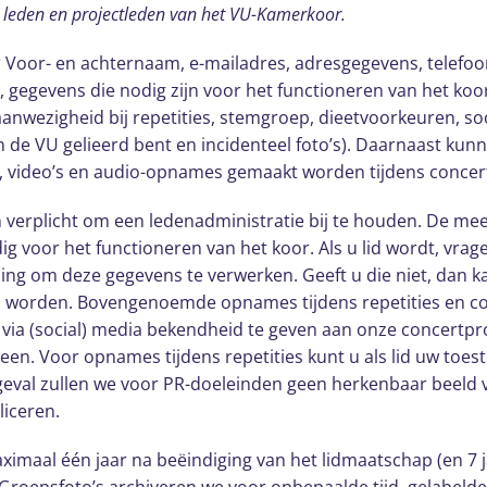
e leden en projectleden van het VU-Kamerkoor.
?
Voor- en achternaam, e-mailadres, adresgegevens, telef
gegevens die nodig zijn voor het functioneren van het koo
 aanwezigheid bij repetities, stemgroep, dieetvoorkeuren, s
an de VU gelieerd bent en incidenteel foto’s). Daarnaast kun
s, video’s en audio-opnames gemaakt worden tijdens concert
n verplicht om een ledenadministratie bij te houden. De me
ig voor het functioneren van het koor. Als u lid wordt, vr
g om deze gegevens te verwerken. Geeft u die niet, dan k
an worden. Bovengenoemde opnames tijdens repetities en 
via (social) media bekendheid te geven aan onze concertp
een. Voor opnames tijdens repetities kunt u als lid uw toe
t geval zullen we voor PR-doeleinden geen herkenbaar beeld
liceren.
ximaal één jaar na beëindiging van het lidmaatschap (en 7 