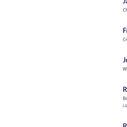
J
C
F
C
J
W
R
Bo
i.
R