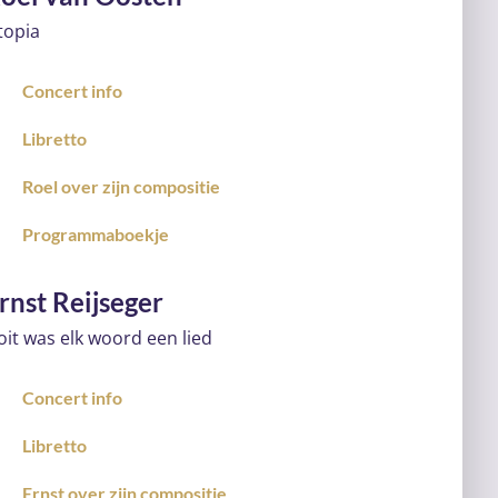
topia
Concert info
Libretto
Roel over zijn compositie
Programmaboekje
rnst Reijseger
oit was elk woord een lied
Concert info
Libretto
Ernst over zijn compositie