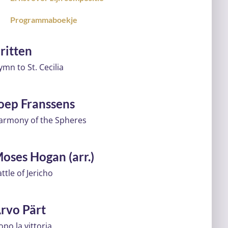
Programmaboekje
ritten
mn to St. Cecilia
oep Franssens
armony of the Spheres
oses Hogan (arr.)
ttle of Jericho
rvo Pärt
po la vittoria