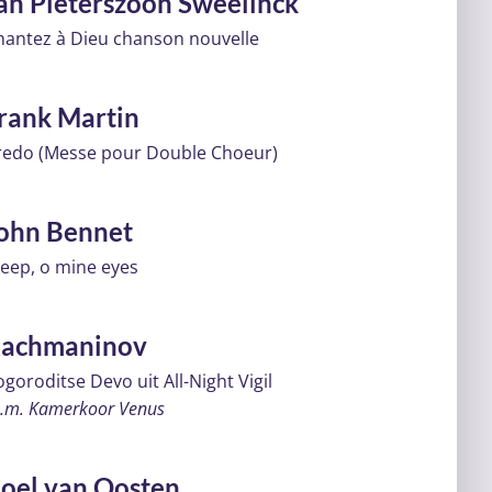
an Pieterszoon Sweelinck
hantez à Dieu chanson nouvelle
rank Martin
redo (Messe pour Double Choeur)
ohn Bennet
eep, o mine eyes
achmaninov
goroditse Devo uit All-Night Vigil
s.m. Kamerkoor Venus
oel van Oosten