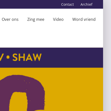
Contact
Archief
Over ons
Zing mee
Video
Word vriend